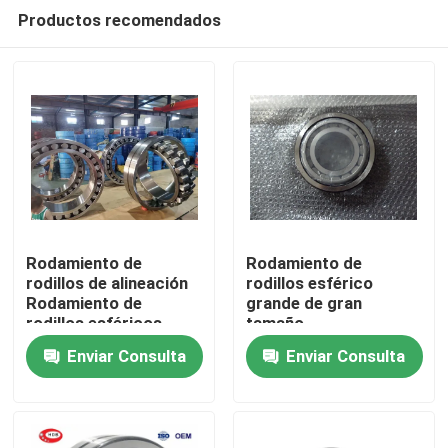
Productos recomendados
Rodamiento de
Rodamiento de
rodillos de alineación
rodillos esférico
Rodamiento de
grande de gran
Hogar
rodillos esféricos
tamaño
enorme 230/1000F3
22344CAKW33C3
Enviar Consulta
Enviar Consulta
230/1000CC
22344MBW33
Productos
22344CCW33
Sobre nosotros