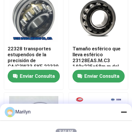
Viaje de la fábrica
Control de calidad
22328 transportes
Tamaño esférico que
Éntrenos en contacto con
estupendos de la
lleva esférico
precisión de
23128EAS.M.C3
CA/C3W33 SKF 22330
140x225x68m m del
CA/C3W33
MARICA
Noticias
Enviar Consulta
Enviar Consulta
140x300x102m m
23128E1A.M.C3
Casos
Afile el rodamiento de rodillos
Marilyn
Rodamiento de rodillos esférico
9:44 AM