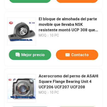
El bloque de almohada del parte
movible que llevaba NSK
resistente montó UCP 308 que
llevaba
MOQ：10 PC
Mejor precio
Contacto
Acerocromo del perno de ASAHI
Square Flange Bearing Unit 4
UCF206 UCF207 UCF208
MOQ：10 PC