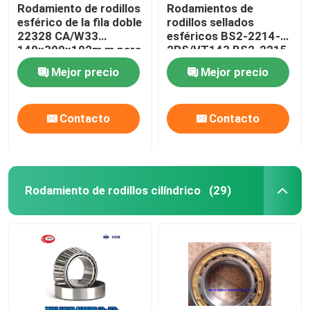
Rodamiento de rodillos
Rodamientos de
esférico de la fila doble
rodillos sellados
22328 CA/W33
esféricos BS2-2214-
140x300x102m m para
2RS/VT143 BS2-2215-
la trituradora
2RS/VT143
Mejor precio
Mejor precio
Contacto
Contacto
Rodamiento de rodillos cilíndrico
(29)