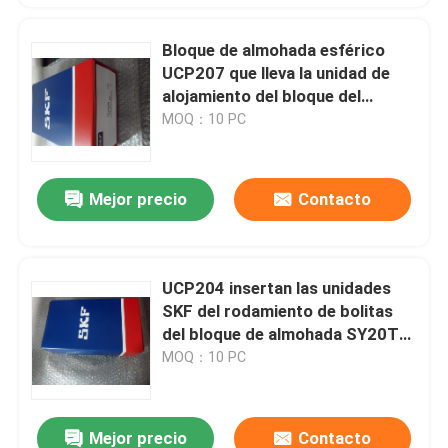
Bloque de almohada esférico
UCP207 que lleva la unidad de
alojamiento del bloque del
acerocromo Plummer
MOQ：10 PC
Mejor precio
Contacto
UCP204 insertan las unidades
SKF del rodamiento de bolitas
del bloque de almohada SY20TF
= YAR 204-2F + SY los 504M
MOQ：10 PC
Mejor precio
Contacto