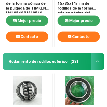
de la forma cónica de
15x35x11m m de
la pulgada de TIMKEN
rodillos de la forma
LM48548/LM48510
cónica cónica del
LM48548/LM48511A
rodamiento SKF para el
Mejor precio
Mejor precio
compresor de aire
Contacto
Contacto
Rodamiento de rodillos esférico
(28)