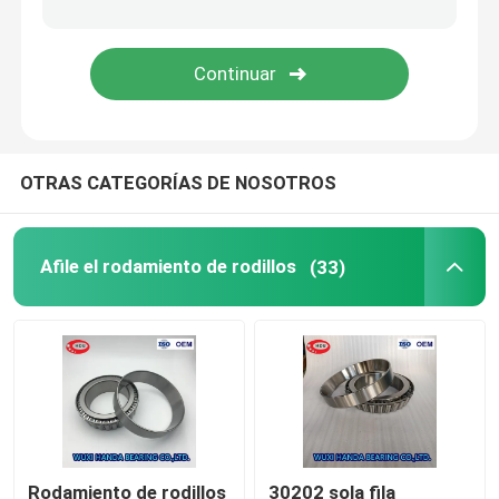
Rodamiento de rodillos esférico del MARICA
Rodamiento de rodillos de TIMKEN
OTRAS CATEGORÍAS DE NOSOTROS
Rodamiento de bolitas de NSK
rodamientos de rodillos cruzados
Afile el rodamiento de rodillos
(33)
Rodamiento de rodillos
30202 sola fila