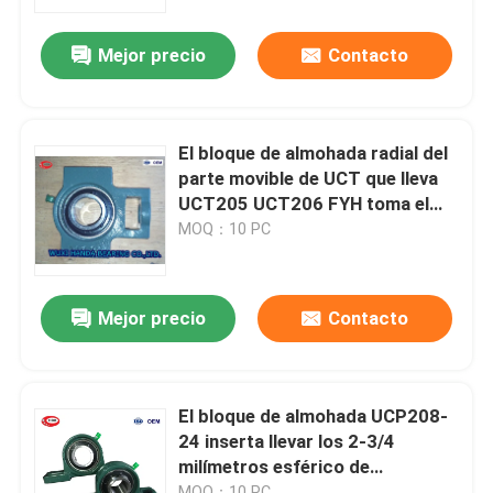
Mejor precio
Contacto
Viaje de la fábrica
Control de calidad
El bloque de almohada radial del
parte movible de UCT que lleva
Éntrenos en contacto con
UCT205 UCT206 FYH toma el
soporte del cojinete
MOQ：10 PC
Noticias
Mejor precio
Contacto
Casos
Afile el rodamiento de rodillos
El bloque de almohada UCP208-
24 inserta llevar los 2-3/4
milímetros esférico de
Rodamiento de rodillos esférico
acerocromo
MOQ：10 PC