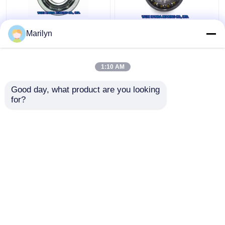
Rodamiento de bolitas
SKF rodamiento de
Marilyn
angular del contacto
bolitas del contacto de
de 7216 BECBP 7214
4 puntos QJ 318 N2MA
BECBJ 7415 BCBM
QJ 1022 N2MA QJ 226
1:10 AM
7313 BEGAP 7412
N2MA
Mejor precio
Mejor precio
BGAM
Good day, what product are you looking 
for?
Contacto
Contacto
Vea más
Inicio
Mapa del Sitio
Contactar Ahora
Desktop Site
Mapa del Sitio
Privacy Policy