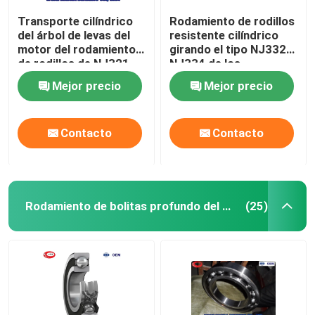
Transporte cilíndrico
Rodamiento de rodillos
del árbol de levas del
resistente cilíndrico
motor del rodamiento
girando el tipo NJ332
de rodillos de NJ321
NJ334 de los
NJ322 NJ324
transportes NJ
Mejor precio
Mejor precio
120x260x55m m
Contacto
Contacto
Rodamiento de bolitas profundo del surco
(25)