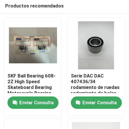
Productos recomendados
SKF Ball Bearing 608-
Serie DAC DAC
2Z High Speed
407436/34
Skateboard Bearing
rodamiento de ruedas
Hogar
Motorcycle Bearing
rodamiento de bolas
with high Quality
de ranura para
Enviar Consulta
Enviar Consulta
automóviles Ex-stock
Productos
Tamaño 40 * 70 *
36mm
Sobre nosotros