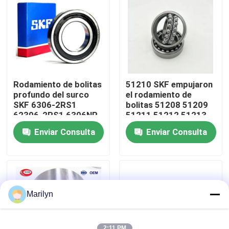
Viaje de la fábrica
Control de calidad
Rodamiento de bolitas
51210 SKF empujaron
Éntrenos en contacto con
profundo del surco
el rodamiento de
SKF 6306-2RS1
bolitas 51208 51209
62306-2RS1 6306NR
51211 51212 51213
6306-2RSHC3 6306 -
51214 51215 51216
Noticias
Enviar Consulta
Enviar Consulta
2RZC3
Casos
Afile el rodamiento de rodillos
Marilyn
Rodamiento de rodillos esférico
2:11 PM