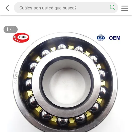
1
/
1